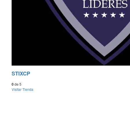
STIXCP
0
de 5
Visitar
Tienda