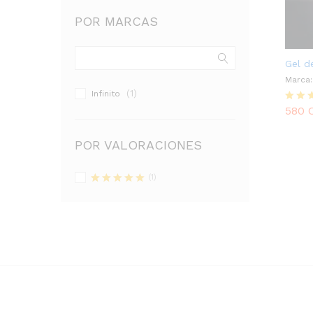
POR MARCAS
Gel d
Marca:
(1)
Infinito
580
Valor
580
con
5.00
POR VALORACIONES
de 5
(1)
Valorado
con
5
de 5