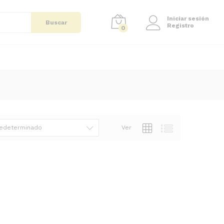
Iniciar sesión
Buscar
Registro
0
edeterminado
Ver