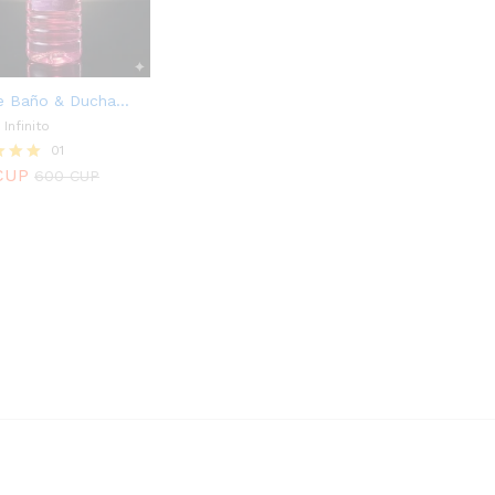
e Baño & Ducha...
Infinito
01
CUP
600
CUP
ado
CUP
600
CUP