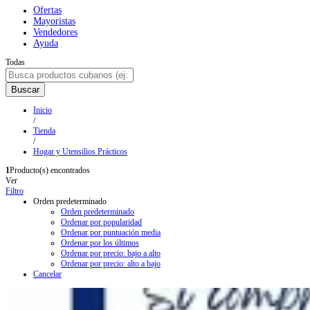
Ofertas
Mayoristas
Vendedores
Ayuda
Todas
Buscar
Inicio
/
Tienda
/
Hogar y Utensilios Prácticos
1
Producto(s) encontrados
Ver
Filtro
Orden predeterminado
Orden predeterminado
Ordenar por popularidad
Ordenar por puntuación media
Ordenar por los últimos
Ordenar por precio: bajo a alto
Ordenar por precio: alto a bajo
Cancelar