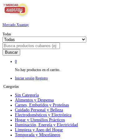
Mercado Xuantay
Todas
Buscar
0
No hay productos en el carrito.
Iniciar sesión
Registro
Categorías
Sin Categoría
Alimentos y Despensa
Carnes, Embutidos y Proteínas
Cuidado Personal y Belleza
Electrodomésticos y Electrónica
Hogar y Utensilios Prácticos
Iluminación, Energía y Electricidad
Limpieza y Aseo del Hogar
Temporada y Misceláneos