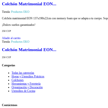
Colchón Matrimonial EON...
Tienda:
Productos EKO
Colchón matrimonial EON 137x190x22cm con memory foam que se adapta a tu cuerpo. Soport
¡Dulces sueños garantizados!
250
CUP
Añadir al carrito
Tienda:
Productos EKO
Colchón Matrimonial EON...
250
CUP
Categorías
Todas las categorías
Hogar y Utensilios Prácticos
Colchones
Herramientas y Ferretería
Organización y Decoración
Utensilios de Cocina
Contáctenos