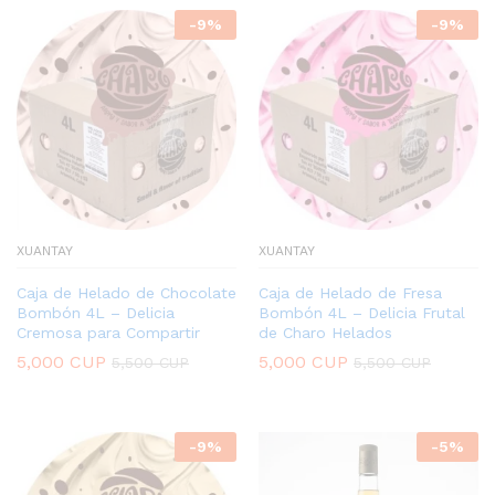
-
9
%
-
9
%
XUANTAY
XUANTAY
Caja de Helado de Chocolate
Caja de Helado de Fresa
Bombón 4L – Delicia
Bombón 4L – Delicia Frutal
Cremosa para Compartir
de Charo Helados
5,000
CUP
5,000
CUP
5,500
CUP
5,500
CUP
-
9
%
-
5
%