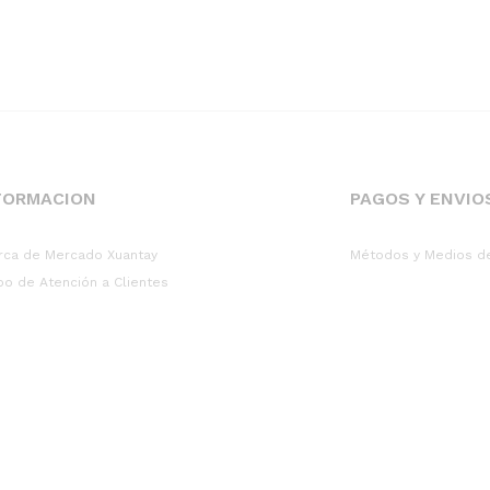
FORMACION
PAGOS Y ENVIO
rca de Mercado Xuantay
Métodos y Medios d
po de Atención a Clientes