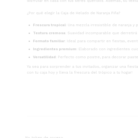
disfrutar en casa con tus seres queridos. Además, su textu
¿Por qué elegir la Caja de Helado de Naranja Piña?
Frescura tropical
: Una mezcla irresistible de naranja y 
Textura cremosa
: Suavidad incomparable que derretirá 
Formato familiar
: Ideal para compartir en fiestas, even
Ingredientes premium
: Elaborado con ingredientes cu
Versatilidad
: Perfecto como postre, para decorar paste
Ya sea para sorprender a tus invitados, organizar una fie
con tu caja hoy y lleva la frescura del trópico a tu hogar!
No token de acceso