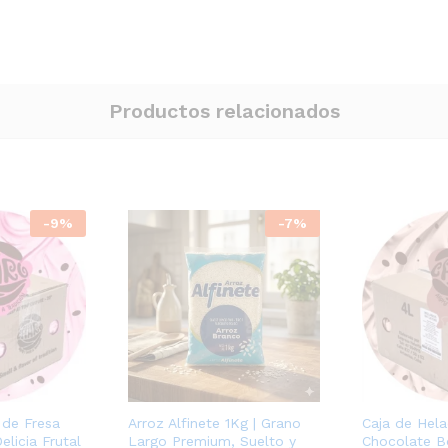
Productos relacionados
-
9
%
-
7
%
 de Fresa
Arroz Alfinete 1Kg | Grano
Caja de Hel
licia Frutal
Largo Premium, Suelto y
Chocolate 