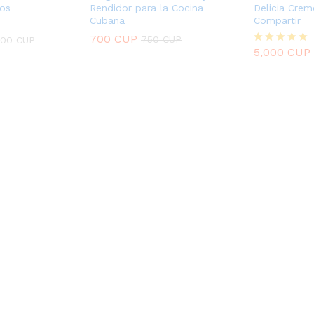
os
Rendidor para la Cocina
Delicia Crem
Cubana
Compartir
700
700
CUP
CUP
750
750
CUP
CUP
500
CUP
5,000
CUP
500
CUP
Valorado
5,000
CUP
con
5.00
de 5