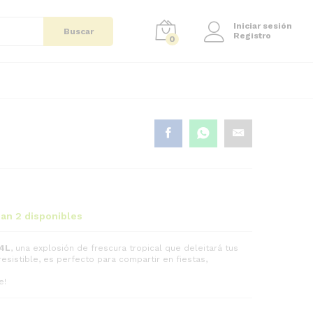
Iniciar sesión
Buscar
Registro
0
an 2 disponibles
 4L
, una explosión de frescura tropical que deleitará tus
esistible, es perfecto para compartir en fiestas,
e!