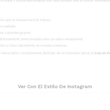
ra suave y equilibrada asegura que cada bocado sea un placer inolvidable
piña que te transportará al trópico.
tu paladar.
tos o grandes grupos.
idadosamente seleccionados para un sabor excepcional.
les o como ingrediente en recetas creativas.
sta memorable o simplemente disfrutar de un momento dulce, la
Caja de H
Ver Con El Estilo De Instagram