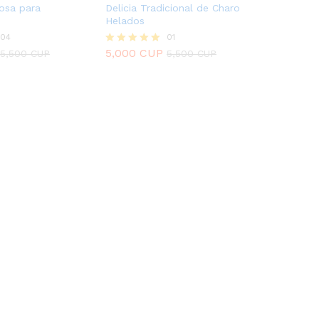
osa para
Delicia Tradicional de Charo
Helados
04
01
5,000
CUP
5,500
CUP
5,500
CUP
Valorado
5,000
CUP
5,500
CUP
5,500
CUP
con
5.00
de 5