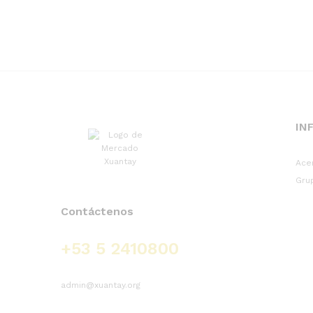
260
CUP
con
4.75
de 5
IN
Ace
Gru
Contáctenos
+53 5 2410800
admin@xuantay.org