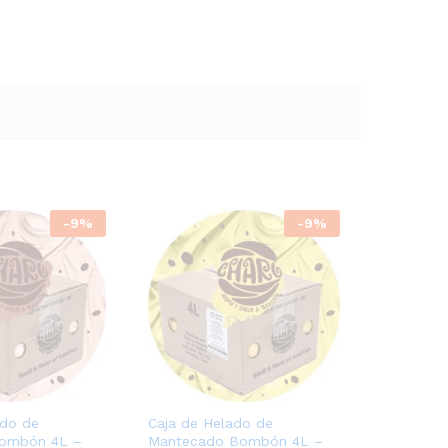
-
9
%
-
9
%
ado de
Caja de Helado de
Bombón 4L –
Mantecado Bombón 4L –