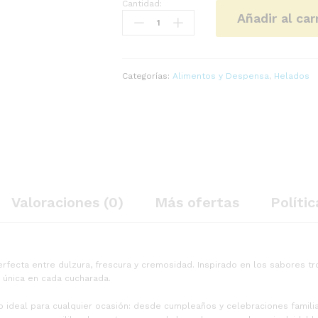
Cantidad:
Caja
Añadir al car
de
Helado
de
Naranja
Piña
Categorías:
Alimentos y Despensa
,
Helados
4L
-
Frescura
Tropical
y
Cremosidad
Única
cantidad
Valoraciones (0)
Más ofertas
Polític
rfecta entre dulzura, frescura y cremosidad. Inspirado en los sabores t
a única en cada cucharada.
iado ideal para cualquier ocasión: desde cumpleaños y celebraciones fami