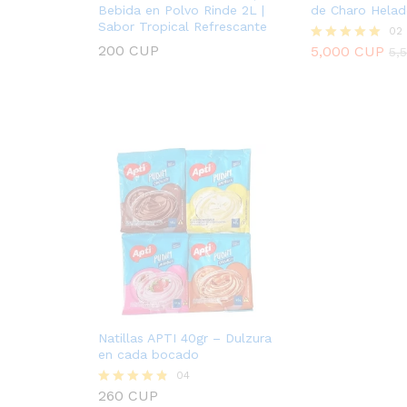
Bebida en Polvo Rinde 2L |
de Charo Helad
Sabor Tropical Refrescante
02
200
CUP
5,000
CUP
5,
Valorado
5,000
CUP
5,
con
200
CUP
5.00
de 5
Natillas APTI 40gr – Dulzura
en cada bocado
04
260
CUP
Valorado