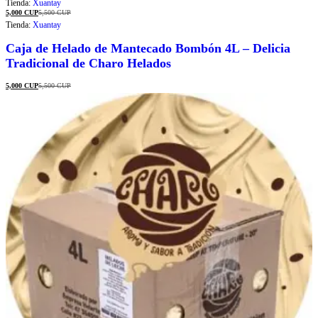
Tienda:
Xuantay
de 5
5,000
CUP
5,500
CUP
Tienda:
Xuantay
Caja de Helado de Mantecado Bombón 4L – Delicia
Tradicional de Charo Helados
5,000
CUP
5,500
CUP