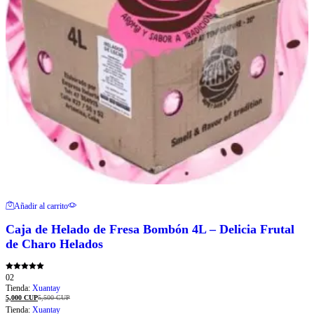
Añadir al carrito
Caja de Helado de Fresa Bombón 4L – Delicia Frutal
de Charo Helados
Valorado con
02
5.00
Tienda:
Xuantay
de 5
5,000
CUP
5,500
CUP
Tienda:
Xuantay