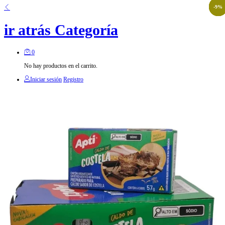
-
-
-
-
-
14
9
9
9
9
%
%
%
%
%
ir atrás
Categoría
0
No hay productos en el carrito.
Iniciar sesión
Registro