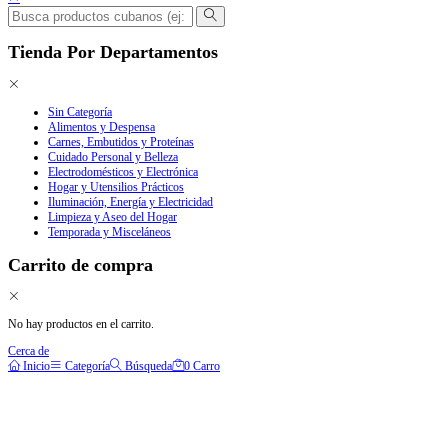
Tienda Por Departamentos
Sin Categoría
Alimentos y Despensa
Carnes, Embutidos y Proteínas
Cuidado Personal y Belleza
Electrodomésticos y Electrónica
Hogar y Utensilios Prácticos
Iluminación, Energía y Electricidad
Limpieza y Aseo del Hogar
Temporada y Misceláneos
Carrito de compra
No hay productos en el carrito.
Cerca de
Inicio
Categoría
Búsqueda
0
Carro