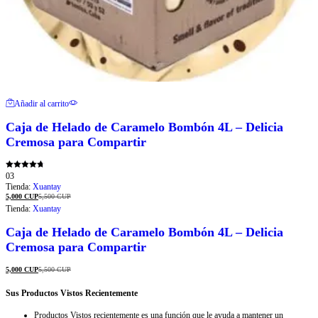
Añadir al carrito
Caja de Helado de Caramelo Bombón 4L – Delicia
Cremosa para Compartir
Valorado
03
con
Tienda:
Xuantay
4.67
de 5
5,000
CUP
5,500
CUP
Tienda:
Xuantay
Caja de Helado de Caramelo Bombón 4L – Delicia
Cremosa para Compartir
5,000
CUP
5,500
CUP
Sus Productos Vistos Recientemente
Productos Vistos recientemente es una función que le ayuda a mantener un