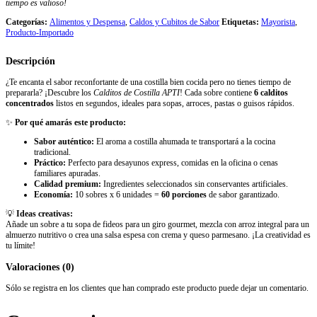
tiempo es valioso!
Categorías:
Alimentos y Despensa
,
Caldos y Cubitos de Sabor
Etiquetas:
Mayorista
,
Producto-Importado
Descripción
¿Te encanta el sabor reconfortante de una costilla bien cocida pero no tienes tiempo de
prepararla? ¡Descubre los
Calditos de Costilla APTI
! Cada sobre contiene
6 calditos
concentrados
listos en segundos, ideales para sopas, arroces, pastas o guisos rápidos.
✨
Por qué amarás este producto:
Sabor auténtico:
El aroma a costilla ahumada te transportará a la cocina
tradicional.
Práctico:
Perfecto para desayunos express, comidas en la oficina o cenas
familiares apuradas.
Calidad premium:
Ingredientes seleccionados sin conservantes artificiales.
Economía:
10 sobres x 6 unidades =
60 porciones
de sabor garantizado.
💡
Ideas creativas:
Añade un sobre a tu sopa de fideos para un giro gourmet, mezcla con arroz integral para un
almuerzo nutritivo o crea una salsa espesa con crema y queso parmesano. ¡La creatividad es
tu límite!
Valoraciones (0)
Sólo se registra en los clientes que han comprado este producto puede dejar un comentario.