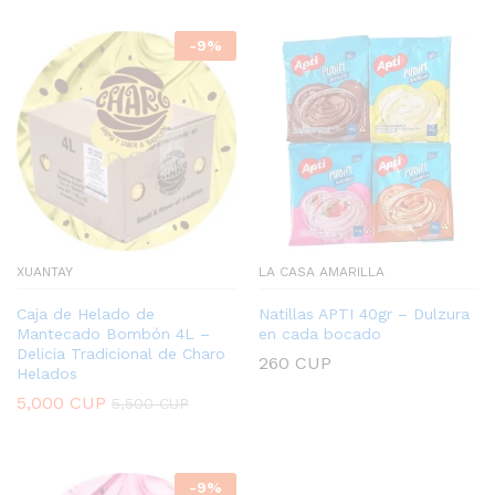
-
9
%
XUANTAY
LA CASA AMARILLA
Caja de Helado de
Natillas APTI 40gr – Dulzura
Mantecado Bombón 4L –
en cada bocado
Delicia Tradicional de Charo
260
CUP
Helados
5,000
CUP
5,500
CUP
-
9
%