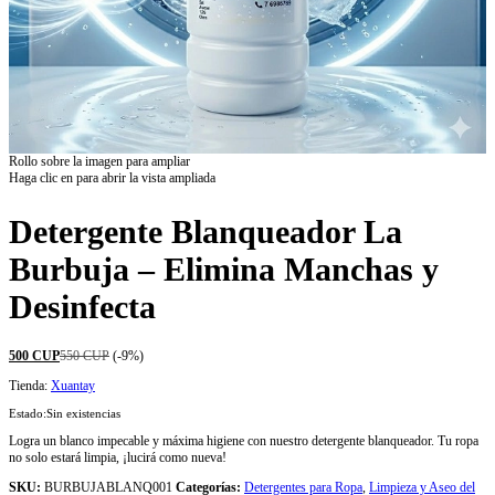
Rollo sobre la imagen para ampliar
Haga clic en para abrir la vista ampliada
Detergente Blanqueador La
Burbuja – Elimina Manchas y
Desinfecta
500
CUP
550
CUP
(-9%)
Tienda:
Xuantay
Estado:
Sin existencias
Logra un blanco impecable y máxima higiene con nuestro detergente blanqueador. Tu ropa
no solo estará limpia, ¡lucirá como nueva!
SKU:
BURBUJABLANQ001
Categorías:
Detergentes para Ropa
,
Limpieza y Aseo del