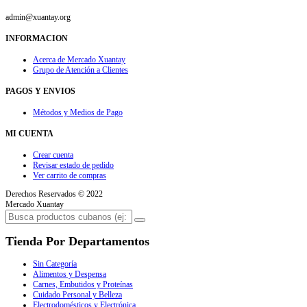
admin@xuantay.org
INFORMACION
Acerca de Mercado Xuantay
Grupo de Atención a Clientes
PAGOS Y ENVIOS
Métodos y Medios de Pago
MI CUENTA
Crear cuenta
Revisar estado de pedido
Ver carrito de compras
Derechos Reservados © 2022
Mercado Xuantay
Tienda Por Departamentos
Sin Categoría
Alimentos y Despensa
Carnes, Embutidos y Proteínas
Cuidado Personal y Belleza
Electrodomésticos y Electrónica