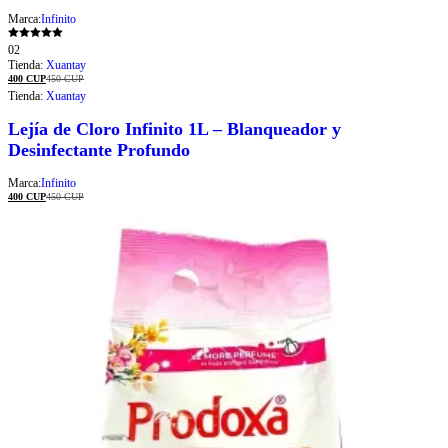
Marca:
Infinito
Valorado con
02
5.00
Tienda:
Xuantay
de 5
400
CUP
450
CUP
Tienda:
Xuantay
Lejía de Cloro Infinito 1L – Blanqueador y
Desinfectante Profundo
Marca:
Infinito
400
CUP
450
CUP