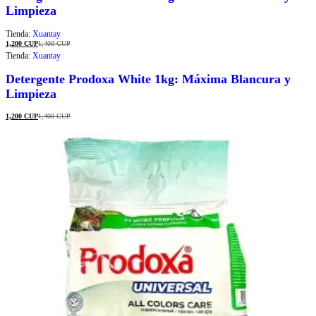
Limpieza
Tienda:
Xuantay
1,200
CUP
1,400
CUP
Tienda:
Xuantay
Detergente Prodoxa White 1kg: Máxima Blancura y
Limpieza
1,200
CUP
1,400
CUP