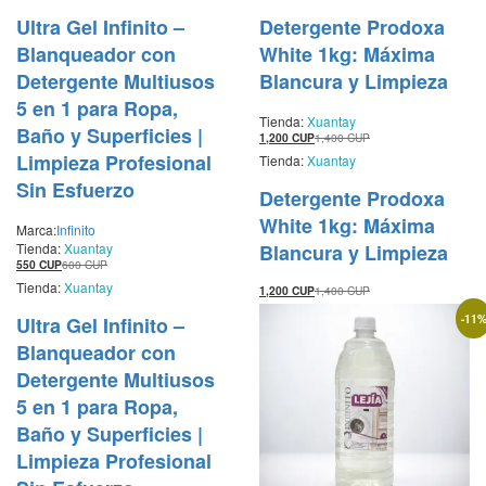
Ultra Gel Infinito –
Detergente Prodoxa
Blanqueador con
White 1kg: Máxima
Detergente Multiusos
Blancura y Limpieza
5 en 1 para Ropa,
Tienda:
Xuantay
Baño y Superficies |
1,200
CUP
1,400
CUP
Limpieza Profesional
Tienda:
Xuantay
Sin Esfuerzo
Detergente Prodoxa
White 1kg: Máxima
Marca:
Infinito
Tienda:
Xuantay
Blancura y Limpieza
550
CUP
600
CUP
Tienda:
Xuantay
1,200
CUP
1,400
CUP
-
11
Ultra Gel Infinito –
Blanqueador con
Detergente Multiusos
5 en 1 para Ropa,
Baño y Superficies |
Limpieza Profesional