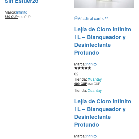
Sin Esfuerzo
Marca:
Infinito
550
CUP
600
CUP
Añadir al carrito
Lejía de Cloro Infinito
1L – Blanqueador y
Desinfectante
Profundo
Marca:
Infinito
Valorado con
02
5.00
Tienda:
Xuantay
de 5
400
CUP
450
CUP
Tienda:
Xuantay
Lejía de Cloro Infinito
1L – Blanqueador y
Desinfectante
Profundo
Marca:
Infinito