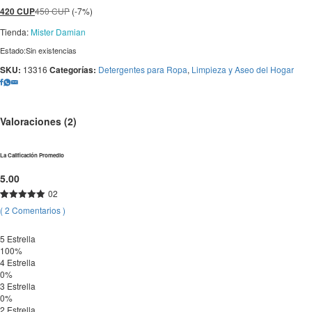
a
420
CUP
450
CUP
(-7%)
valoraciones
de clientes
Tienda:
Mister Damian
Estado:
Sin existencias
SKU:
13316
Categorías:
Detergentes para Ropa
,
Limpieza y Aseo del Hogar
Valoraciones (2)
La Calificación Promedio
5.00
02
Valorado
2
(
2
Comentarios
)
con
5.00
de
5 en base
a
5 Estrella
valoraciones
de clientes
100%
4 Estrella
0%
3 Estrella
0%
2 Estrella