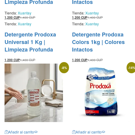
Limpieza Profunda
Intactos
Tienda:
Xuantay
Tienda:
Xuantay
1,200
CUP
1,400
CUP
1,200
CUP
1,400
CUP
Tienda:
Xuantay
Tienda:
Xuantay
Detergente Prodoxa
Detergente Prodoxa
Universal 1 Kg |
Colors 1kg | Colores
Limpieza Profunda
Intactos
1,200
CUP
1,400
CUP
1,200
CUP
1,400
CUP
-
8
%
-
14
Añadir al carrito
Añadir al carrito