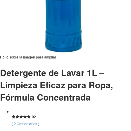
Rollo sobre la imagen para ampliar
Detergente de Lavar 1L –
Limpieza Eficaz para Ropa,
Fórmula Concentrada
02
Valorado
2
(
2
Comentarios
)
con
5.00
de
5 en base