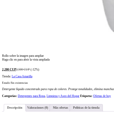
Rollo sobre la imagen para ampliar
Haga clic en para abrir la vista ampliada
2,200
CUP
2,500
CUP
(-12%)
Tienda:
La Casa Amarilla
Estado:
Sin existencias
Detergente líquido concentrado para ropa de colores. Protege tonalidades, elimina manchas 
Categorías:
Detergentes para Ropa
,
Limpieza y Aseo del Hogar
Etiqueta:
Ofertas de hoy
Descripción
Valoraciones (0)
Más ofertas
Políticas de la tienda