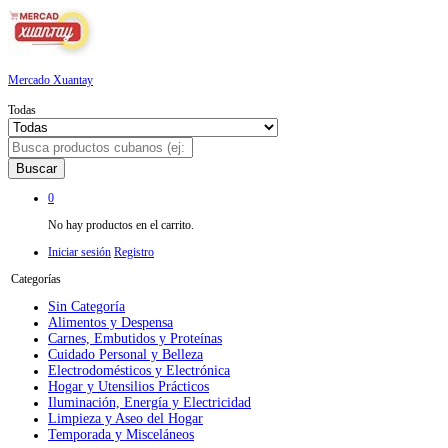
Mercado Xuantay
Todas
Buscar
0
No hay productos en el carrito.
Iniciar sesión
Registro
Categorías
Sin Categoría
Alimentos y Despensa
Carnes, Embutidos y Proteínas
Cuidado Personal y Belleza
Electrodomésticos y Electrónica
Hogar y Utensilios Prácticos
Iluminación, Energía y Electricidad
Limpieza y Aseo del Hogar
Temporada y Misceláneos