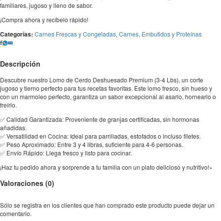
familiares, jugoso y lleno de sabor.
¡Compra ahora y recíbelo rápido!
Categorías:
Carnes Frescas y Congeladas
,
Carnes, Embutidos y Proteínas
Descripción
Descubre nuestro Lomo de Cerdo Deshuesado Premium (3-4 Lbs), un corte
jugoso y tierno perfecto para tus recetas favoritas. Este lomo fresco, sin hueso y
con un marmoleo perfecto, garantiza un sabor excepcional al asarlo, hornearlo o
freírlo.
✅ Calidad Garantizada: Proveniente de granjas certificadas, sin hormonas
añadidas.
✅ Versatilidad en Cocina: Ideal para parrilladas, estofados o incluso filetes.
✅ Peso Aproximado: Entre 3 y 4 libras, suficiente para 4-6 personas.
✅ Envío Rápido: Llega fresco y listo para cocinar.
¡Haz tu pedido ahora y sorprende a tu familia con un plato delicioso y nutritivo!»
Valoraciones (0)
Sólo se registra en los clientes que han comprado este producto puede dejar un
comentario.