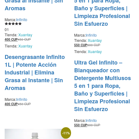
Grasa al Instante | Sin
5 en 1 para Ropa,
Aromas
Baño y Superficies |
Limpieza Profesional
Marca:
Infinito
Sin Esfuerzo
Valorado con
01
5.00
Tienda:
Xuantay
Marca:
Infinito
de 5
400
CUP
450
CUP
Tienda:
Xuantay
550
CUP
600
CUP
Tienda:
Xuantay
Tienda:
Xuantay
Desengrasante Infinito
Ultra Gel Infinito –
1L | Potente Acción
Blanqueador con
Industrial | Elimina
Detergente Multiusos
Grasa al Instante | Sin
5 en 1 para Ropa,
Aromas
Baño y Superficies |
Marca:
Infinito
Limpieza Profesional
400
CUP
450
CUP
Sin Esfuerzo
Marca:
Infinito
550
CUP
600
CUP
-
11
%