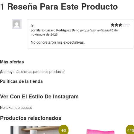
1 Reseña Para Este Producto
01
por
Mario Lázaro Rodríguez Bello
(propietario verificado)
6 de
Valorado
con
3
noviembre de 2025
de 5
No concretaron mis expectativas.
Más ofertas
¡No hay más ofertas para este producto!
Políticas de la tienda
Ver Con El Estilo De Instagram
No token de acceso
Productos relacionados
-
9
%
-
14