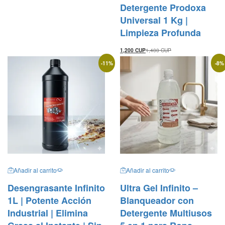
Detergente Prodoxa
Universal 1 Kg |
Limpieza Profunda
1,200
CUP
1,400
CUP
-
11
%
-
8
%
Añadir al carrito
Añadir al carrito
Desengrasante Infinito
Ultra Gel Infinito –
1L | Potente Acción
Blanqueador con
Industrial | Elimina
Detergente Multiusos