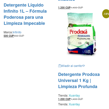
Detergente Líquido
1,200
CUP
1,400
CUP
Infinito 1L – Fórmula
-
14
Poderosa para una
Limpieza Impecable
Marca:
Infinito
500
CUP
550
CUP
Añadir al carrito
Detergente Prodoxa
Universal 1 Kg |
Limpieza Profunda
Tienda:
Xuantay
1,200
CUP
1,400
CUP
Tienda:
Xuantay