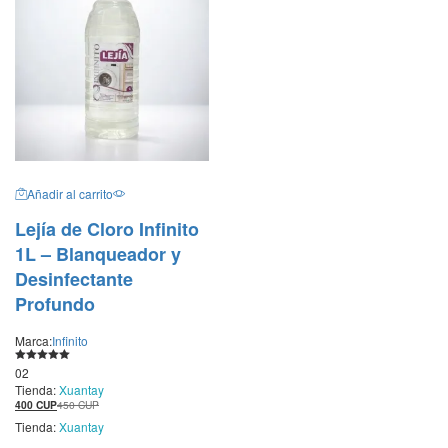
Añadir al carrito
Lejía de Cloro Infinito
1L – Blanqueador y
Desinfectante
Profundo
Marca:
Infinito
Valorado con
02
5.00
Tienda:
Xuantay
de 5
400
CUP
450
CUP
Tienda:
Xuantay