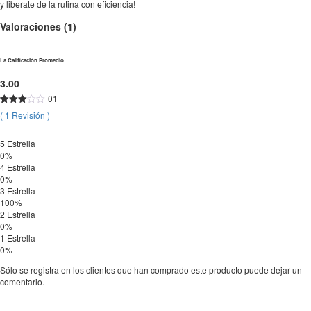
y liberate de la rutina con eficiencia!
Valoraciones (1)
La Calificación Promedio
3.00
01
Valorado
1
(
1
Revisión
)
con
3.00
de
5 en
5 Estrella
base
a
0%
valoración
4 Estrella
de un
0%
cliente
3 Estrella
100%
2 Estrella
0%
1 Estrella
0%
Sólo se registra en los clientes que han comprado este producto puede dejar un
comentario.