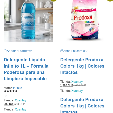
Añadir al carrito
Añadir al carrito
Detergente Líquido
Detergente Prodoxa
Infinito 1L – Fórmula
Colors 1kg | Colores
Poderosa para una
Intactos
Limpieza Impecable
Tienda:
Xuantay
1,200
CUP
1,400
CUP
Marca:
Infinito
Tienda:
Xuantay
Valorado
03
con
Detergente Prodoxa
Tienda:
Xuantay
4.67
de 5
500
CUP
550
CUP
Colors 1kg | Colores
Tienda:
Xuantay
Intactos