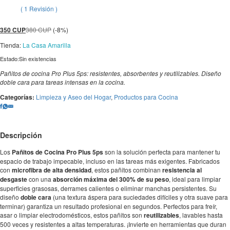
Valorado
1
(
1
Revisión
)
con
3.00
de
5 en
350
CUP
380
CUP
(-8%)
base
a
valoración
Tienda:
La Casa Amarilla
de un
cliente
Estado:
Sin existencias
Pañitos de cocina Pro Plus 5ps: resistentes, absorbentes y reutilizables. Diseño
doble cara para tareas intensas en la cocina.
Categorías:
Limpieza y Aseo del Hogar
,
Productos para Cocina
Descripción
Los
Pañitos de Cocina Pro Plus 5ps
son la solución perfecta para mantener tu
espacio de trabajo impecable, incluso en las tareas más exigentes. Fabricados
con
microfibra de alta densidad
, estos pañitos combinan
resistencia al
desgaste
con una
absorción máxima del 300% de su peso
, ideal para limpiar
superficies grasosas, derrames calientes o eliminar manchas persistentes. Su
diseño
doble cara
(una textura áspera para suciedades difíciles y otra suave para
terminar) garantiza un resultado profesional en segundos. Perfectos para freír,
asar o limpiar electrodomésticos, estos pañitos son
reutilizables
, lavables hasta
500 veces y resistentes a altas temperaturas. ¡Invierte en herramientas que duran