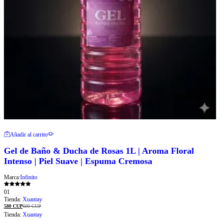
Añadir al carrito
Gel de Baño & Ducha de Rosas 1L | Aroma Floral
Intenso | Piel Suave | Espuma Cremosa
Marca:
Infinito
Valorado con
01
5.00
Tienda:
Xuantay
de 5
580
CUP
600
CUP
Tienda:
Xuantay