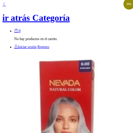
-
-
3
9
%
%
ir atrás
Categoría
0
No hay productos en el carrito.
Iniciar sesión
Registro