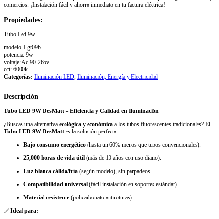
comercios. ¡Instalación fácil y ahorro inmediato en tu factura eléctrica!
Propiedades:
Tubo Led 9w
modelo: Lgt09b
potencia: 9w
voltaje: Ac 90-265v
cct: 6000k
Categorías:
Iluminación LED
,
Iluminación, Energía y Electricidad
Descripción
Tubo LED 9W DesMatt – Eficiencia y Calidad en Iluminación
¿Buscas una alternativa
ecológica y económica
a los tubos fluorescentes tradicionales? El
Tubo LED 9W DesMatt
es la solución perfecta:
Bajo consumo energético
(hasta un 60% menos que tubos convencionales).
25,000 horas de vida útil
(más de 10 años con uso diario).
Luz blanca cálida/fría
(según modelo), sin parpadeos.
Compatibilidad universal
(fácil instalación en soportes estándar).
Material resistente
(policarbonato antiroturas).
✅
Ideal para: