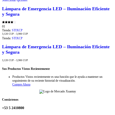
Seleccionar opciones
Lámpara de Emergencia LED – Iluminación Eficiente
y Segura
Valorado
01
con
Tienda:
STIXCP
4.00
de 5
Rango
3,120
CUP
-
3,900
CUP
de
Tienda:
STIXCP
precios:
desde
3,120 CUP
Lámpara de Emergencia LED – Iluminación Eficiente
hasta
3,900 CUP
y Segura
Rango
3,120
CUP
-
3,900
CUP
de
precios:
desde
Sus Productos Vistos Recientemente
3,120 CUP
hasta
Productos Vistos recientemente es una función que le ayuda a mantener un
3,900 CUP
seguimiento de su reciente historial de visualización.
Compre Ahora
Contáctenos
+53 5 2410800