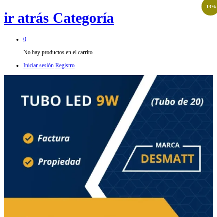
-
13
%
ir atrás
Categoría
0
No hay productos en el carrito.
Iniciar sesión
Registro