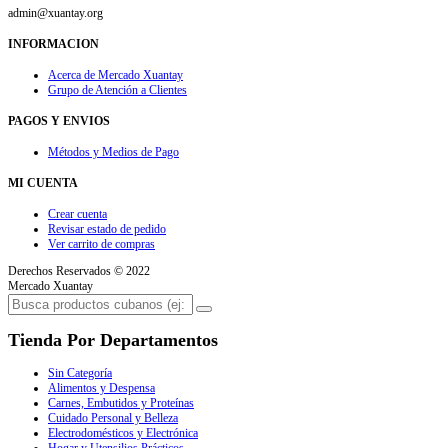
admin@xuantay.org
INFORMACION
Acerca de Mercado Xuantay
Grupo de Atención a Clientes
PAGOS Y ENVIOS
Métodos y Medios de Pago
MI CUENTA
Crear cuenta
Revisar estado de pedido
Ver carrito de compras
Derechos Reservados © 2022
Mercado Xuantay
Tienda Por Departamentos
Sin Categoría
Alimentos y Despensa
Carnes, Embutidos y Proteínas
Cuidado Personal y Belleza
Electrodomésticos y Electrónica
Hogar y Utensilios Prácticos