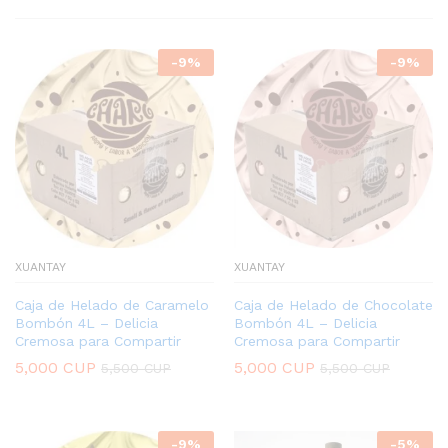
-
9
%
-
9
%
XUANTAY
XUANTAY
Caja de Helado de Caramelo
Caja de Helado de Chocolate
Bombón 4L – Delicia
Bombón 4L – Delicia
Cremosa para Compartir
Cremosa para Compartir
5,000
CUP
5,000
CUP
5,500
CUP
5,500
CUP
-
9
%
-
5
%