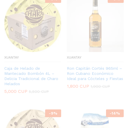
XUANTAY
XUANTAY
Caja de Helado de
Ron Capitán Cortés 965ml –
Mantecado Bombón 4L –
Ron Cubano Económico
Delicia Tradicional de Charo
Ideal para Cócteles y Fiestas
Helados
1,800
CUP
1,900
CUP
5,000
CUP
5,500
CUP
-
9
%
-
14
%