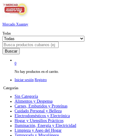
Mercado Xuantay
Todas
Buscar
0
No hay productos en el carrito.
Iniciar sesión
Registro
Categorías
Sin Categoría
Alimentos y Despensa
Carnes, Embutidos y Proteínas
Cuidado Personal y Belleza
Electrodomésticos y Electrónica
Hogar y Utensilios Prácticos
Iluminación, Energía y Electricidad
Limpieza y Aseo del Hogar
Temporada y Misceláneos